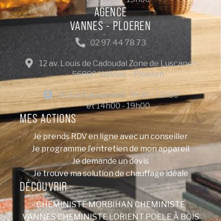
AGENCE
VANNES - PLOEREN
02 97 44 78 73
12 av. Louis de Cadoudal Zone de Luscanen
56880 Vannes – Ploeren
Du lundi au samedi : 9h30 - 12h00
et 14h00 - 19h00
MES ACTIONS
Je prends RDV en ligne avec un conseiller
Je programme l’entretien de mon appareil
Je demande un devis
Je trouve ma solution de chauffage idéale
DÉCOUVRIR
CHEMINISTE MORBIHAN
CHEMINISTE
VANNES
CHEMINISTE LORIENT
POELE À BOIS