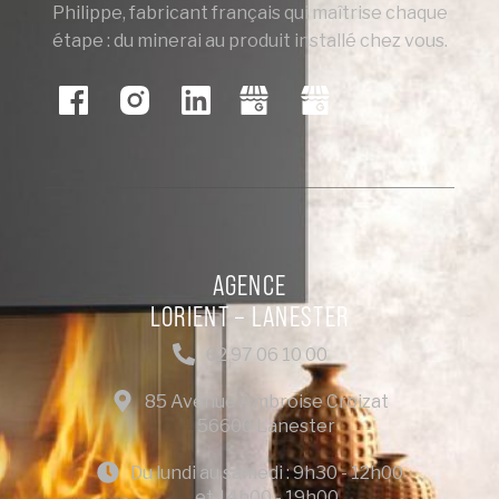
Philippe, fabricant français qui maîtrise chaque
étape : du minerai au produit installé chez vous.
AGENCE
LORIENT – LANESTER
02 97 06 10 00
85 Avenue Ambroise Croizat
56600 Lanester
Du lundi au samedi : 9h30 - 12h00
et 14h00 - 19h00