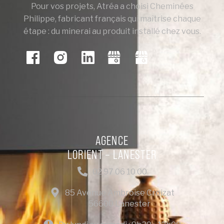
Pour vos projets, Atréa a choisi Cheminées
Philippe, fabricant français qui maîtrise chaque
étape : du minerai au produit installé chez vous.
AGENCE
LORIENT – LANESTER
02 97 06 10 00
85 Avenue Ambroise Croizat
56600 Lanester