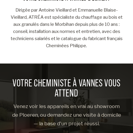
Dirigée par Antoine Vieillard et Emmanuelle Blaise-
Vieillard, ATRÉA est spécialiste du chauffage au bois et
aux granulés dans le Morbihan depuis plus de 10 ans :
conseil, installation aux normes et entretien, avec des
techniciens salariés et le catalogue du fabricant français
Cheminées Philippe.
VOTRE CHEMINISTE À VANNES VOUS
ATTEND
Venez voir les appareils en vrai au showroom
de Ploeren, ou demandez une visite à domicile
— la base d'un projet réussi.