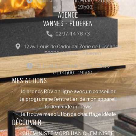
Du lundi au samedi : 9h30 - 12h00
et 14h00 - 19h00
AGENCE
VANNES - PLOEREN
02 97 44 78 73
12 av. Louis de Cadoudal Zone de Luscanen
56880 Vannes – Ploeren
Du lundi au samedi : 9h30 - 12h00
et 14h00 - 19h00
MES ACTIONS
Je prends RDV en ligne avec un conseiller
Je programme l’entretien de mon appareil
Je demande un devis
Je trouve ma solution de chauffage idéale
DÉCOUVRIR
CHEMINISTE MORBIHAN
CHEMINISTE