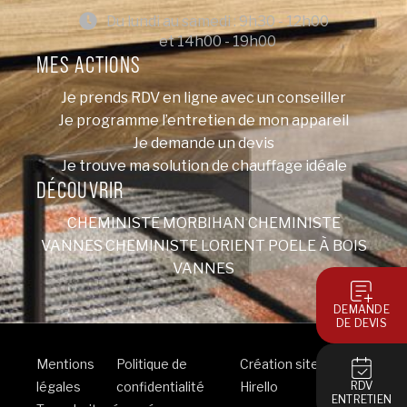
Du lundi au samedi : 9h30 - 12h00
et 14h00 - 19h00
MES ACTIONS
Je prends RDV en ligne avec un conseiller
Je programme l’entretien de mon appareil
Je demande un devis
Je trouve ma solution de chauffage idéale
DÉCOUVRIR
CHEMINISTE MORBIHAN
CHEMINISTE
VANNES
CHEMINISTE LORIENT
POELE À BOIS
VANNES
DEMANDE
DE DEVIS
Mentions
Politique de
Création site internet
légales
confidentialité
Hirello
RDV
ENTRETIEN