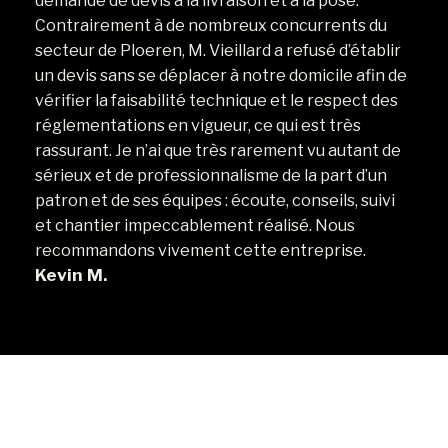
e
demande de devis à la livraison et à la pose.
é
Contrairement à de nombreux concurrents du
G
un
secteur de Ploeren, M. Vieillard a refusé d’établir
1
M
un devis sans se déplacer à notre domicile afin de
vérifier la faisabilité technique et le respect des
réglementations en vigueur, ce qui est très
rassurant. Je n’ai que très rarement vu autant de
sérieux et de professionnalisme de la part d’un
patron et de ses équipes : écoute, conseils, suivi
et chantier impeccablement réalisé. Nous
recommandons vivement cette entreprise.
Kevin M.