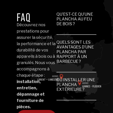
FAQ
QU’EST-CE QU’UNE
PLANCHA AU FEU
DE BOIS ?
Découvrez nos
prestations pour
Une plancha au feu
assurer la sécurité,
de bois est un
QUELS SONT LES
la performance et la
appareil de cuisson
AVANTAGES D’UNE
durabilité de vos
PLANCHA PAR
extérieur qui utilise
appareils à bois ou à
RAPPORT À UN
la chaleur naturelle
BARBECUE ?
granulés. Nous vous
du bois pour cuire
accompagnons à
La plancha offre une
les aliments sur une
chaque étape :
meilleure maîtrise
plaque en inox. Elle
OÙ INSTALLER UNE
installation,
de la cuisson, sans
PLANCHA
permet une cuisson
entretien,
EXTÉRIEURE ?
contact direct avec
rapide, homogène
dépannage et
les flammes. Elle
et respectueuse des
Une plancha
fourniture de
limite les fumées,
saveurs, tout en
s’installe en
pièces.
préserve les
créant une
extérieur, sur une