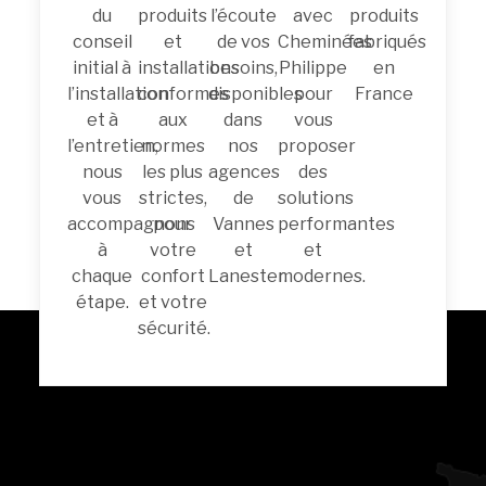
du
produits
l’écoute
avec
produits
conseil
et
de vos
Cheminées
fabriqués
initial à
installations
besoins,
Philippe
en
l’installation
conformes
disponibles
pour
France
et à
aux
dans
vous
l’entretien,
normes
nos
proposer
nous
les plus
agences
des
vous
strictes,
de
solutions
accompagnons
pour
Vannes
performantes
à
votre
et
et
chaque
confort
Lanester.
modernes.
étape.
et votre
sécurité.