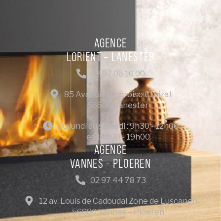
AGENCE
LORIENT – LANESTER
02 97 06 10 00
85 Avenue Ambroise Croizat
56600 Lanester
Du lundi au samedi : 9h30 - 12h00
et 14h00 - 19h00
AGENCE
VANNES - PLOEREN
02 97 44 78 73
12 av. Louis de Cadoudal Zone de Luscanen
56880 Vannes – Ploeren