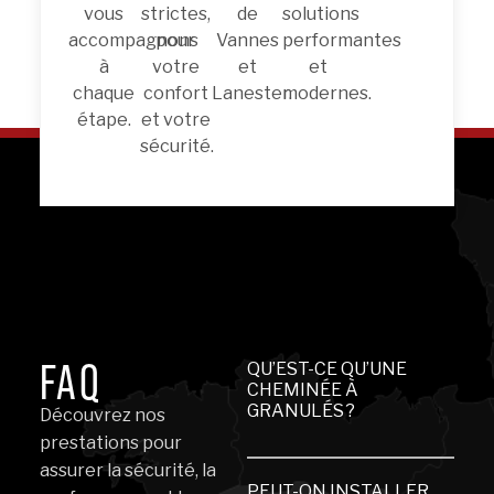
vous
strictes,
de
solutions
accompagnons
pour
Vannes
performantes
à
votre
et
et
chaque
confort
Lanester.
modernes.
étape.
et votre
sécurité.
FAQ
QU’EST-CE QU’UNE
CHEMINÉE À
GRANULÉS ?
Découvrez nos
prestations pour
Une cheminée à
assurer la sécurité, la
granulés fonctionne
PEUT-ON INSTALLER