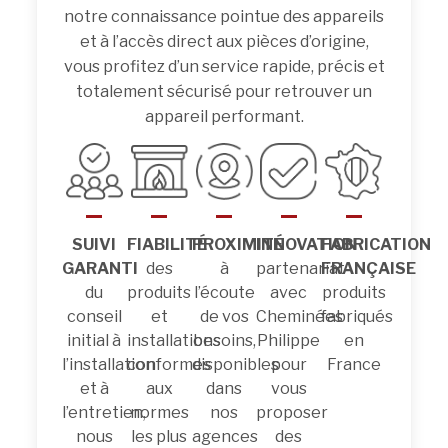
notre connaissance pointue des appareils
et à l’accès direct aux pièces d’origine,
vous profitez d’un service rapide, précis et
totalement sécurisé pour retrouver un
appareil performant.
SUIVI
FIABILITÉ
PROXIMITÉ
INNOVATION
FABRICATION
GARANTI
des
à
partenariat
FRANÇAISE
du
produits
l’écoute
avec
produits
conseil
et
de vos
Cheminées
fabriqués
initial à
installations
besoins,
Philippe
en
l’installation
conformes
disponibles
pour
France
et à
aux
dans
vous
l’entretien,
normes
nos
proposer
nous
les plus
agences
des