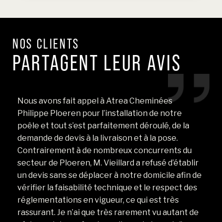
NOS CLIENTS
PARTAGENT LEUR AVIS
Nous avons fait appel à Atrea Cheminées
N
Philippe Ploeren pour l’installation de notre
ré
ea
poêle et tout s’est parfaitement déroulé, de la
so
e
demande de devis à la livraison et à la pose.
é
Contrairement à de nombreux concurrents du
G
un
secteur de Ploeren, M. Vieillard a refusé d’établir
1
M
un devis sans se déplacer à notre domicile afin de
vérifier la faisabilité technique et le respect des
réglementations en vigueur, ce qui est très
rassurant. Je n’ai que très rarement vu autant de