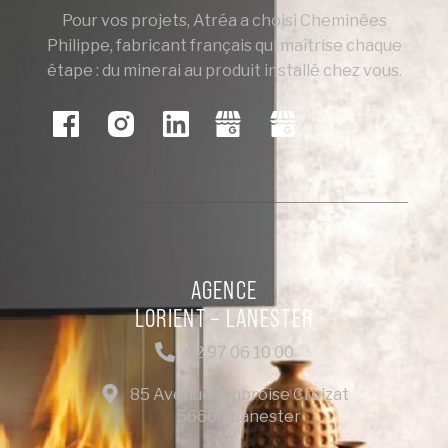
Pour vos projets, Atréa a choisi Cheminées
Philippe, fabricant français qui maîtrise chaque
étape : du minerai au produit installé chez vous.
AGENCE
LORIENT – LANESTER
02 97 06 10 00
85 Avenue Ambroise Croizat
56600 Lanester