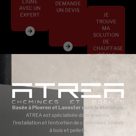
LIGNE
DEMANDE
AVEC UN
UN DEVIS
EXPERT
JE
TROUVE
MA
SOLUTION
DE
CHAUFFAGE
IDÉALE
Basée à Ploeren et Lanester dans le Morbihan,
ATREA est spécialisée dans la vente,
l’installation et l’entretien de cheminées, poêles
à bois et pellets.