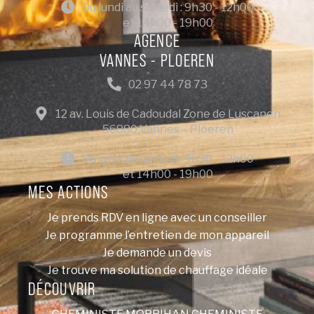
Du lundi au samedi : 9h30 - 12h00
et 14h00 - 19h00
AGENCE
VANNES - PLOEREN
02 97 44 78 73
12 av. Louis de Cadoudal Zone de Luscanen
56880 Vannes – Ploeren
Du lundi au samedi : 9h30 - 12h00
et 14h00 - 19h00
MES ACTIONS
Je prends RDV en ligne avec un conseiller
Je programme l’entretien de mon appareil
Je demande un devis
Je trouve ma solution de chauffage idéale
DÉCOUVRIR