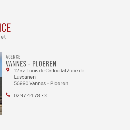
NCE
 et
AGENCE
VANNES - PLOEREN
12 av. Louis de Cadoudal Zone de
Luscanen
56880 Vannes – Ploeren
02 97 44 78 73