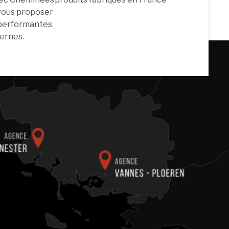
 vous proposer
 performantes
ernes.