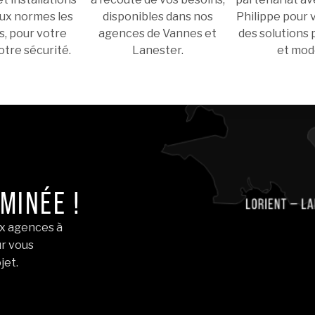
ux normes les
disponibles dans nos
Philippe pour
s, pour votre
agences de Vannes et
des solutions
otre sécurité.
Lanester.
et mod
MINÉE !
ux agences à
ur vous
jet.