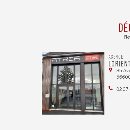
DÉ
Re
AGENCE
LORIEN
85 Av
56600
02 97 