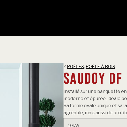
heminées
oêles
serts
lammes atypiques
<
,
POÊLES
POÊLE À BOIS
SAUDOY DF
ervices
tréa
Installé sur une banquette en a
Nos agences
moderne et épurée, idéale pou
Sa forme ovale unique et sa l
Atréa & moi
agréable, mais aussi de profi
10kW