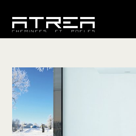
C
P
In
F
S
A