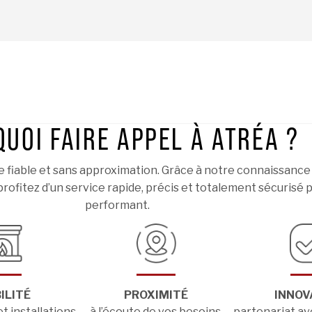
UOI FAIRE APPEL À ATRÉA ?
 fiable et sans approximation. Grâce à notre connaissance 
 profitez d’un service rapide, précis et totalement sécurisé
performant.
ILITÉ
PROXIMITÉ
INNOV
t installations
à l’écoute de vos besoins,
partenariat a