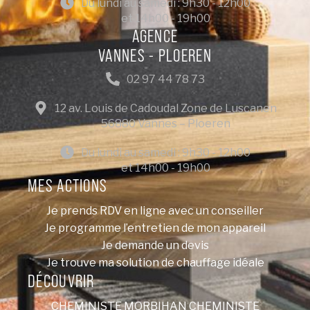
Du lundi au samedi : 9h30 - 12h00
et 14h00 - 19h00
AGENCE
VANNES - PLOEREN
02 97 44 78 73
12 av. Louis de Cadoudal Zone de Luscanen
56880 Vannes – Ploeren
Du lundi au samedi : 9h30 - 12h00
et 14h00 - 19h00
MES ACTIONS
Je prends RDV en ligne avec un conseiller
Je programme l’entretien de mon appareil
Je demande un devis
Je trouve ma solution de chauffage idéale
DÉCOUVRIR
CHEMINISTE MORBIHAN
CHEMINISTE