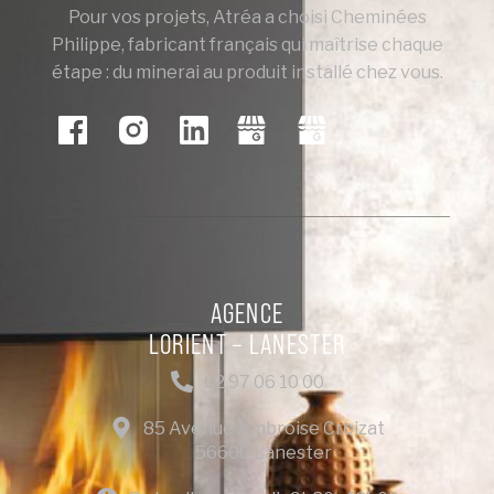
Pour vos projets, Atréa a choisi Cheminées
Philippe, fabricant français qui maîtrise chaque
étape : du minerai au produit installé chez vous.
AGENCE
LORIENT – LANESTER
02 97 06 10 00
85 Avenue Ambroise Croizat
56600 Lanester