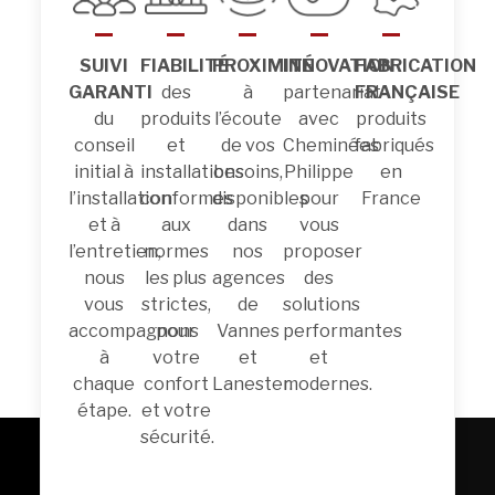
SUIVI
FIABILITÉ
PROXIMITÉ
INNOVATION
FABRICATION
GARANTI
des
à
partenariat
FRANÇAISE
du
produits
l’écoute
avec
produits
conseil
et
de vos
Cheminées
fabriqués
initial à
installations
besoins,
Philippe
en
l’installation
conformes
disponibles
pour
France
et à
aux
dans
vous
l’entretien,
normes
nos
proposer
nous
les plus
agences
des
vous
strictes,
de
solutions
accompagnons
pour
Vannes
performantes
à
votre
et
et
chaque
confort
Lanester.
modernes.
étape.
et votre
sécurité.