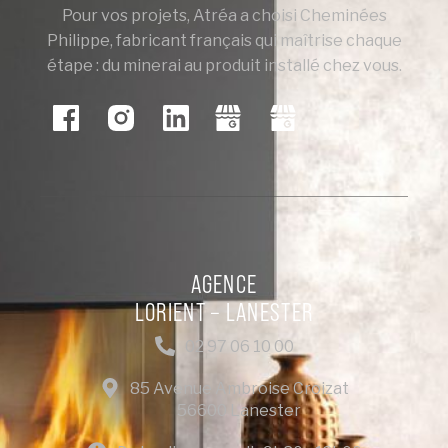
Pour vos projets, Atréa a choisi Cheminées
Philippe, fabricant français qui maîtrise chaque
étape : du minerai au produit installé chez vous.
AGENCE
LORIENT – LANESTER
02 97 06 10 00
85 Avenue Ambroise Croizat
56600 Lanester