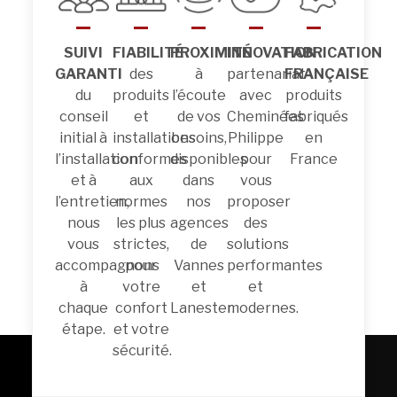
SUIVI
FIABILITÉ
PROXIMITÉ
INNOVATION
FABRICATION
GARANTI
des
à
partenariat
FRANÇAISE
du
produits
l’écoute
avec
produits
conseil
et
de vos
Cheminées
fabriqués
initial à
installations
besoins,
Philippe
en
l’installation
conformes
disponibles
pour
France
et à
aux
dans
vous
l’entretien,
normes
nos
proposer
nous
les plus
agences
des
vous
strictes,
de
solutions
accompagnons
pour
Vannes
performantes
à
votre
et
et
chaque
confort
Lanester.
modernes.
étape.
et votre
sécurité.