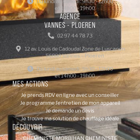
Du lundi au samedi : 9h30 - 12h00
et 14h00 - 19h00
AGENCE
VANNES - PLOEREN
02 97 44 78 73
12 av. Louis de Cadoudal Zone de Luscanen
56880 Vannes – Ploeren
Du lundi au samedi : 9h30 - 12h00
et 14h00 - 19h00
MES ACTIONS
Je prends RDV en ligne avec un conseiller
Je programme l’entretien de mon appareil
Je demande un devis
Je trouve ma solution de chauffage idéale
DÉCOUVRIR
CHEMINISTE MORBIHAN
CHEMINISTE