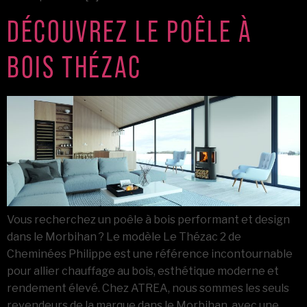
DÉCOUVREZ LE POÊLE À
BOIS THÉZAC
Vous recherchez un poêle à bois performant et design
dans le Morbihan ? Le modèle Le Thézac 2 de
Cheminées Philippe est une référence incontournable
pour allier chauffage au bois, esthétique moderne et
rendement élevé. Chez ATREA, nous sommes les seuls
revendeurs de la marque dans le Morbihan, avec une