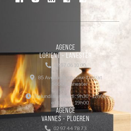
AGENCE
LORIENT – LANESTER
02 97 06 10 00
85 Avenue Ambroise Croizat
56600 Lanester
Du lundi au samedi : 9h30 - 12h00
et 14h00 - 19h00
AGENCE
VANNES - PLOEREN
02 97 44 78 73