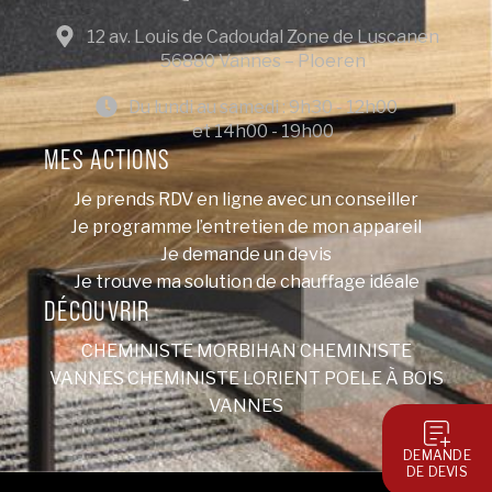
12 av. Louis de Cadoudal Zone de Luscanen
56880 Vannes – Ploeren
Du lundi au samedi : 9h30 - 12h00
et 14h00 - 19h00
MES ACTIONS
Je prends RDV en ligne avec un conseiller
Je programme l’entretien de mon appareil
Je demande un devis
Je trouve ma solution de chauffage idéale
DÉCOUVRIR
CHEMINISTE MORBIHAN
CHEMINISTE
VANNES
CHEMINISTE LORIENT
POELE À BOIS
VANNES
DEMANDE
DE DEVIS